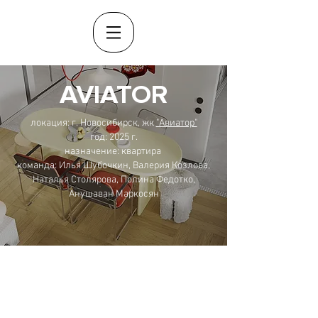
AVIATOR
локация: г. Новосибирск, жк
"Авиатор"
год: 2025 г.
назначение: квартира
команда: Илья Шубочкин, Валерия Козлова,
Наталья Столярова, Полина Федотко,
Анушаван Маркосян