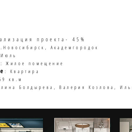
еализация проекта- 45%
г.Новосибирск, Академгородок
 Июль
я
: Жилое помещение
е
: Квартира
69 кв.м
олина Болдырева, Валерия Козлова, Ил