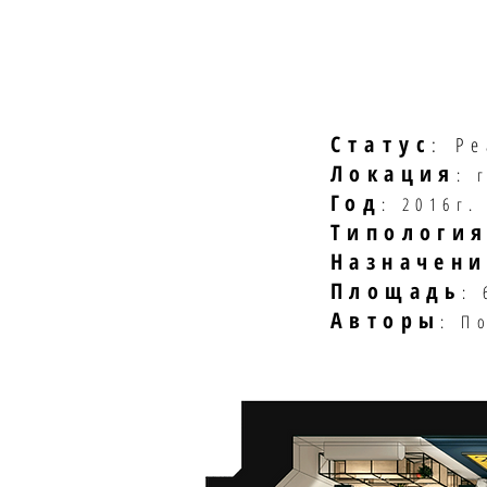
Статус
: Р
Локация
: 
Год
: 2016г.
Типологи
Назначени
Площадь
: 
Авторы
: П