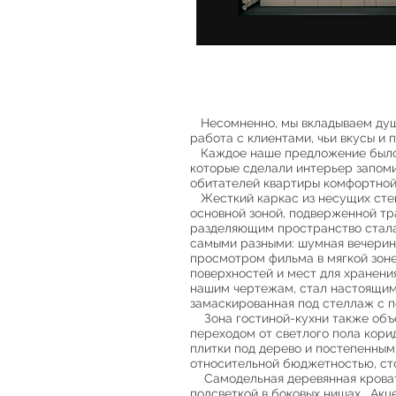
Несомненно, мы вкладываем душу
работа с клиентами, чьи вкусы и
Каждое наше предложение было п
которые сделали интерьер запом
обитателей квартиры комфортной,
Жесткий каркас из несущих стен
основной зоной, подверженной тр
разделяющим пространство стал
самыми разными: шумная вечеринк
просмотром фильма в мягкой зоне
поверхностей и мест для хранени
нашим чертежам, стал настоящим 
замаскированная под стеллаж с п
Зона гостиной-кухни также объе
переходом от светлого пола кори
плитки под дерево и постепенным
относительной бюджетностью, сто
Самодельная деревянная кровать 
подсветкой в боковых нишах. Акце