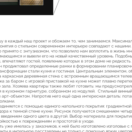
 в каждый наш проект и обожаем то, чем занимаемся. Максимал
 понятия о стильном современном интерьере совпадают с нашими.
ринято с энтузиазмом, что позволило нам воплотить в жизнь мн
инающимся и вывели его на новый качественный уровень. Подобн
 впечатляют гостей, появление которых в этом доме не редкость
 продиктовал определенные рамки в формировании планировочн
ансформации стали кухня и гостиная. Центральным элементом, 
а каркасная деревянная стена с встроенным вращающимся тел
а за баром с игровой приставкой на кухне может плавно перете
 зала. Хозяева квартиры также любят готовить: мы предусмотре
я в кухонном гарнитуре, собранном из модулей. Стильный винный 
арт-объектом. Напротив него ещё одна интересная деталь: потай
олками.
диняется с помощью единого напольного покрытия: градиентной
дора к темной стене кухни. Рисунок получается смешением четы
 введением одного цвета в другой. Выбор материала для покрыти
йкостью к повреждениям и простотой в уходе.
уже имелась у заказчиков, к ней было изготовлено изголовье с
нты в интерьере расставлены не только с помощью ярких цветовых