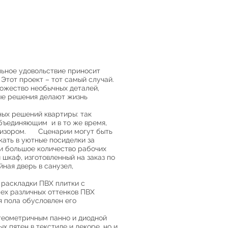
ьное удовольствие приносит
 Этот проект – тот самый случай.
ожество необычных деталей,
ые решения делают жизнь
.
ых решений квартиры: так
объединяющим и в то же время,
евизором. Сценарии могут быть
кать в уютные посиделки за
ли большое количество рабочих
шкаф, изготовленный на заказ по
ная дверь в санузел,
 раскладки ПВХ плитки с
рех различных оттенков ПВХ
я пола обусловлен его
 геометричным панно и диодной
 пятен в текстиле и декоре, но и