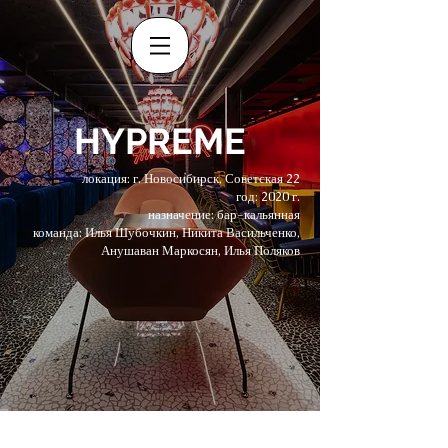
HYPREME
локация: г. Новосибирск, Советская 22
год: 2020 г.
назначение: бар-кальянная
команда: Илья Шубочкин, Никита Васильченко,
Анушаван Маркосян, Илья Поляков