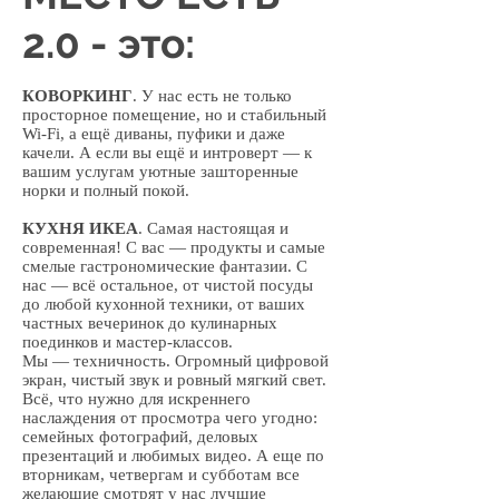
2.0 - это:
КОВОРКИНГ
. У нас есть не только
просторное помещение, но и стабильный
Wi-Fi, а ещё диваны, пуфики и даже
качели. А если вы ещё и интроверт — к
вашим услугам уютные зашторенные
норки и полный покой.
КУХНЯ ИКЕА
. Самая настоящая и
современная! С вас — продукты и самые
смелые гастрономические фантазии. С
нас — всё остальное, от чистой посуды
до любой кухонной техники, от ваших
частных вечеринок до кулинарных
поединков и мастер-классов.
Мы — техничность. Огромный цифровой
экран, чистый звук и ровный мягкий свет.
Всё, что нужно для искреннего
наслаждения от просмотра чего угодно:
семейных фотографий, деловых
презентаций и любимых видео. А еще по
вторникам, четвергам и субботам все
желающие смотрят у нас лучшие