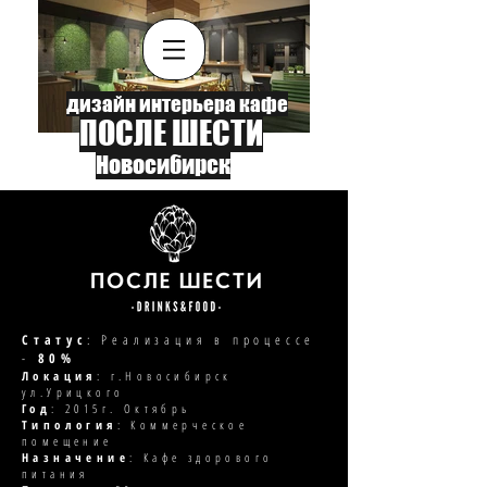
дизайн интерьера кафе
ПОСЛЕ ШЕСТИ
Новосибирск
Статус
: Реализация в процессе
-
80%
Локация
: г.Новосибирск
ул.Урицкого
Год
: 2015г. Октябрь
Типология
: Коммерческое
помещение
Назначение
: Кафе здорового
питания