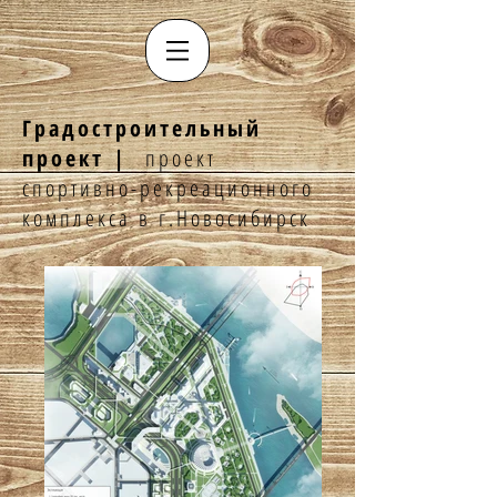
Градостроительный
проект |
проект
спортивно-рекреационного
комплекса в г.Новосибирск