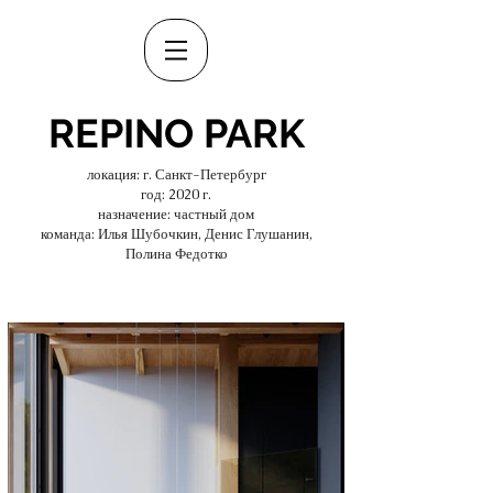
REPINO PARK
локация: г. Санкт-Петербург
год: 2020 г.
назначение: частный дом
команда: Илья Шубочкин, Денис Глушанин,
Полина Федотко