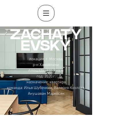
ZACHATY
EVSKY
локация: г. Москва,
р-н Хамовники
площадь: 136,7 кв.м
год: 2020 г.
назначение: квартира
команда: Илья Шубочкин, Валерия Козлова,
Анушаван Маркосян