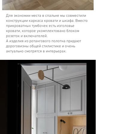
Для экономии места в спальне мы совместили
конструкции каркаса кровати и шкафа. Вместо
прикроватных тумбочек есть изголовье
кровати, которое укомплектовано блоком
розеток и включателей.
А изделия из ротангового полотна придают
дороговизны общей стилистике и очень
актуально смотрятся в интерьерах.