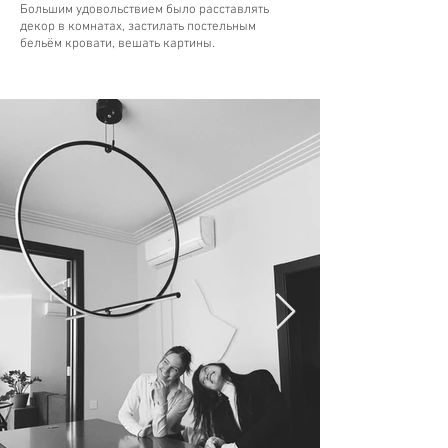
Большим удовольствием было расставлять
декор в комнатах, застилать постельным
бельём кровати, вешать картины.