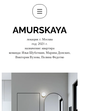
AMURSKAYA
локация: г. Москва
год: 2021 г.
назначение: квартира
команда: Илья Шубочкин, Марина Донских,
Виктория Вузова, Полина Федотко