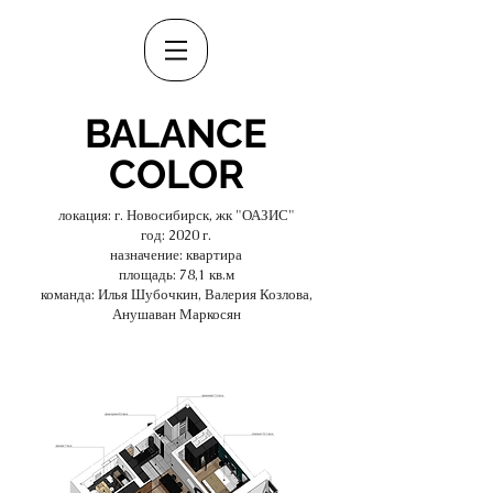
BALANCE
COLOR
локация: г. Новосибирск, жк "ОАЗИС"
год: 2020 г.
назначение: квартира
площадь: 78,1 кв.м
команда: Илья Шубочкин, Валерия Козлова,
Анушаван Маркосян