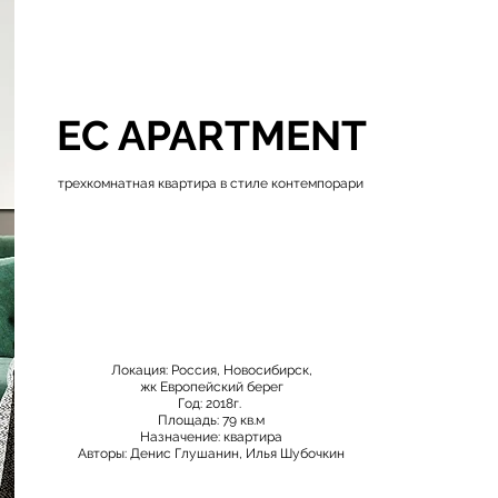
EC APARTMENT
трехкомнатная квартира в стиле контемпорари
Локация: Россия, Новосибирск,
жк Европейский берег
Год: 2018г.
Площадь: 79 кв.м
Назначение: квартира
Авторы: Денис Глушанин, Илья Шубочкин