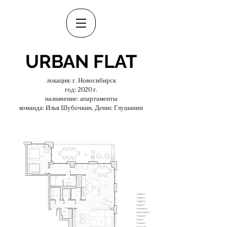
URBAN FLAT
локация: г. Новосибирск
год: 2020 г.
назначение: апартаменты
команда: Илья Шубочкин, Денис Глушанин