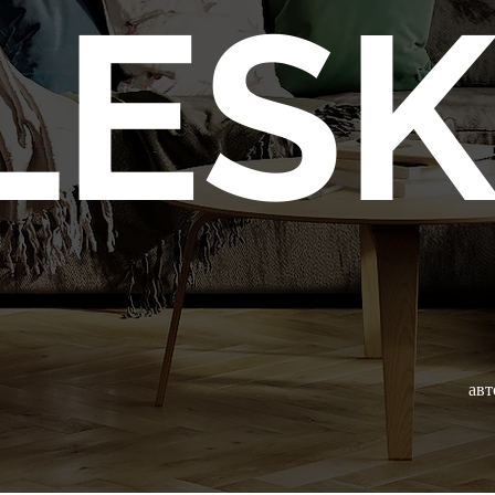
LES
авт