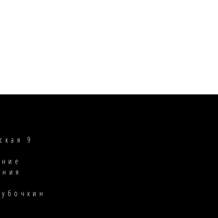
ская 9
ение
ания
Шубочкин