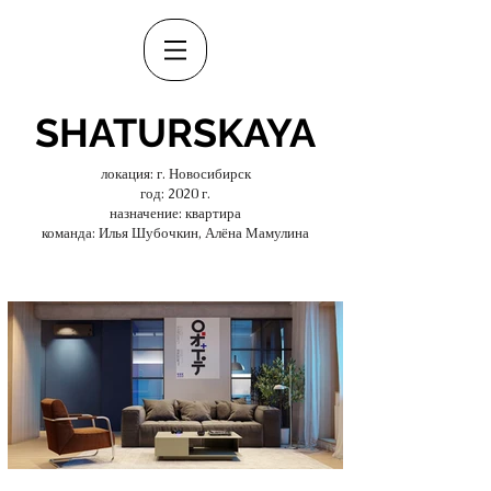
SHATURSKAYA
локация: г. Новосибирск
год: 2020 г.
назначение: квартира
команда: Илья Шубочкин, Алёна Мамулина