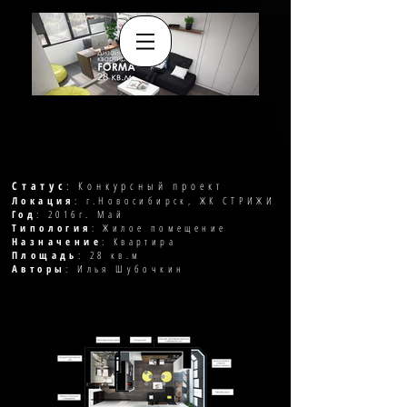
Статус
: Конкурсный проект
Локация
: г.Новосибирск, ЖК СТРИЖИ
Год
: 2016г. Май
Типология
: Жилое помещение
Назначение
: Квартира
Площадь
: 28 кв.м
Авторы
: Илья Шубочкин